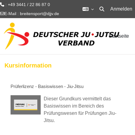
: +49 3441 / 22 86 87 0
Anmelden
Sucheingabe um
E-Mail :
breitensport@djjv.de
Zum Hauptinhalt
Startseite
Kursinformation
Prüferlizenz - Basiswissen - Jiu-Jitsu
Dieser Grundkurs vermittelt das
Basiswissen im Bereich des
Prüfungswesen für Prüfungen Jiu-
Jitsu.