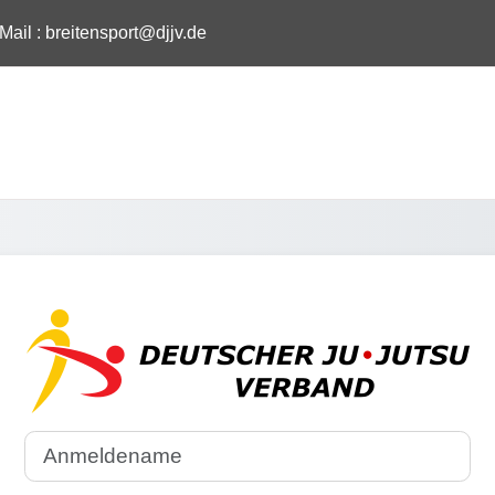
Mail :
breitensport@djjv.de
Anmelden bei 'De
Anmeldename