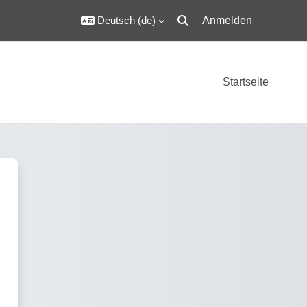
Deutsch ‎(de)‎
Anmelden
Sucheingabe umschalten
Startseite
utscher Ju-Jutsu Verband e.V.'