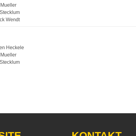
 Mueller
 Stecklum
ick Wendt
fen Heckele
 Mueller
 Stecklum
SITE
KONTAKT