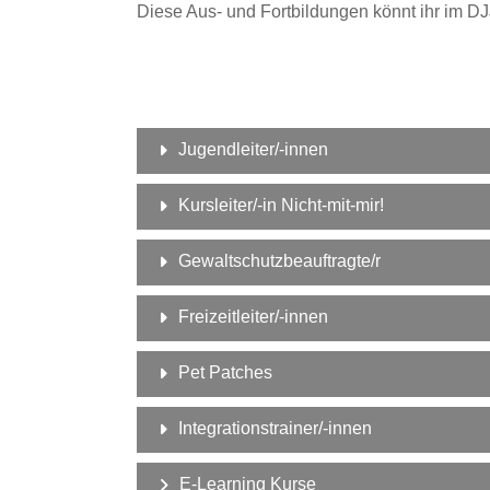
Diese Aus- und Fortbildungen könnt ihr im DJJ
Jugendleiter/-innen
Kursleiter/-in Nicht-mit-mir!
Gewaltschutzbeauftragte/r
Freizeitleiter/-innen
Pet Patches
Integrationstrainer/-innen
E-Learning Kurse