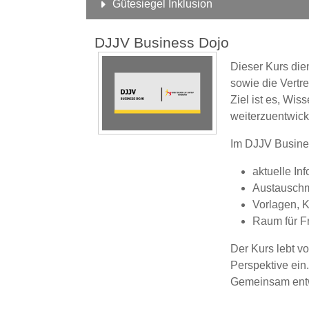
Gütesiegel Inklusion
DJJV Business Dojo
Dieser Kurs dien
sowie die Vertr
Ziel ist es, Wis
weiterzuentwick
Im DJJV Busines
aktuelle In
Austauschm
Vorlagen, K
Raum für F
Der Kurs lebt vo
Perspektive ein.
Gemeinsam entwi