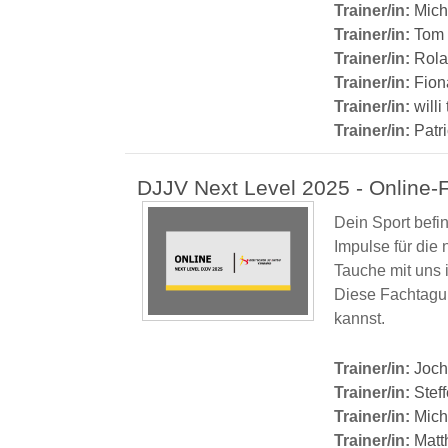
Trainer/in:
Mich
Trainer/in:
Tom 
Trainer/in:
Rola
Trainer/in:
Fion
Trainer/in:
willi
Trainer/in:
Patr
DJJV Next Level 2025 - Online-
Dein Sport befi
Impulse für die 
Tauche mit uns 
Diese Fachtagun
kannst.
Trainer/in:
Joch
Trainer/in:
Stef
Trainer/in:
Mich
Trainer/in:
Matt