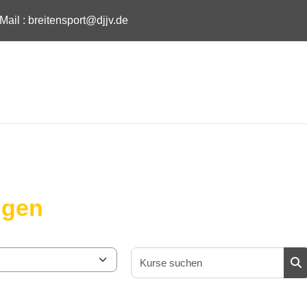
Mail :
breitensport@djjv.de
ngen
Kurs
Ku