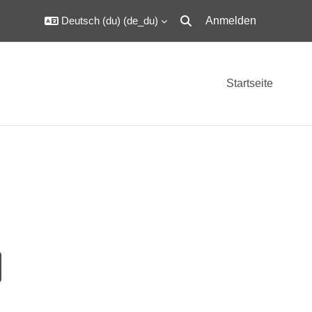
Deutsch (du) ‎(de_du)‎
Anmelden
Sucheingabe umschalten
Startseite
e suchen
rse suchen