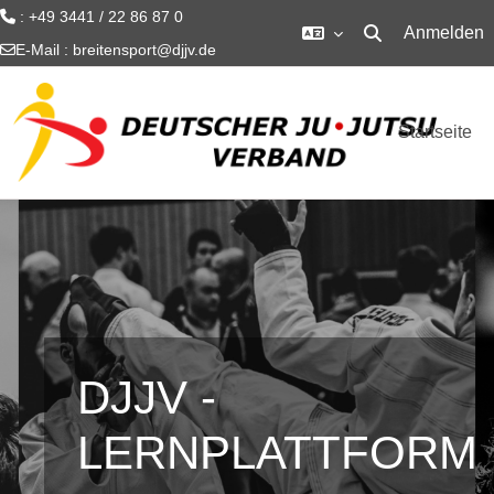
: +49 3441 / 22 86 87 0
Anmelden
Sucheingabe um
E-Mail :
breitensport@djjv.de
Zum Hauptinhalt
Startseite
DJJV -
LERNPLATTFORM