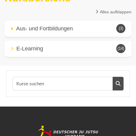
Alles aufklappen
Aus- und Fortbildungen
(3)
E-Learning
(14)
Kurse suc
Kurse s